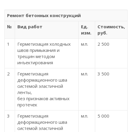
Ремонт бетонных конструкций
№
Вид работ
Ед.
Стоимость,
изм.
руб.
1
Герметизация холодных
м.п.
2 500
швов примыкания и
трещин методом
инъектирования
2
Герметизация
м.п.
3 500
деформационного шва
системой эластичной
ленты,
без признаков активных
протечек
3
Герметизация
м.п.
5 000
деформационного шва
системой эластичной