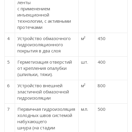
ленты
с применением
инъекционной
технологии, с активными
протечками
4
Устройство обмазочного
м²
450
гидроизоляционного
покрытия в два слоя
5
Герметизация отверстий
шт.
400
от крепления опалубки
(шпильки, тяжи).
6
Устройство внешней
м²
800
эластичной обмазочной
гидроизоляции
7
Первичная гидроизоляция
м.п.
500
холодных швов системой
набухающего
шнура (на стадии